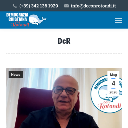
(+39) ‎342 136 1929
info@dcconrotondi.it
DcR
Tu sei qui:
News
Mag
4
2026