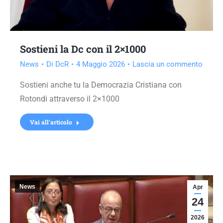
Sostieni la Dc con il 2×1000
News
Di
DcR
4 Maggio 2026
Lascia un commento
Sostieni anche tu la Democrazia Cristiana con
Rotondi attraverso il 2×1000
Vai all'articolo
News
Apr
24
2026