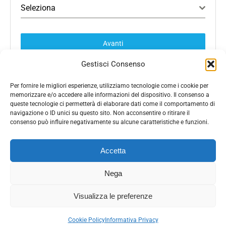
Seleziona
Avanti
Gestisci Consenso
Per fornire le migliori esperienze, utilizziamo tecnologie come i cookie per
memorizzare e/o accedere alle informazioni del dispositivo. Il consenso a
queste tecnologie ci permetterà di elaborare dati come il comportamento di
navigazione o ID unici su questo sito. Non acconsentire o ritirare il
consenso può influire negativamente su alcune caratteristiche e funzioni.
Accetta
Nega
© 2026 - Democrazia cristiana con Rotondi - C.F.
Visualizza le preferenze
92074930642. Tutti i diritti riservati. Powered by
EDB
-
Informativa privacy
-
Gestione cookie
Cookie Policy
Informativa Privacy