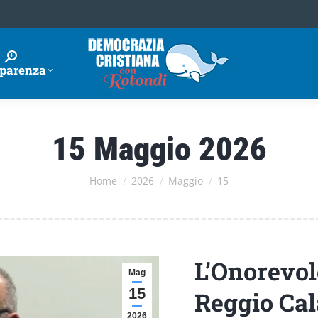
parenza
15 Maggio 2026
Tu sei qui:
Home
2026
Maggio
15
L’Onorevol
Mag
15
Reggio Cala
2026