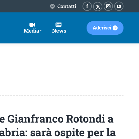
Contatti
Facebook
Instagram
YouTube
X-
page
page
page
Twitter
Aderisci
opens
opens
opens
page
Media
News
in
in
in
opens
new
new
new
in
window
window
window
new
window
e Gianfranco Rotondi a
bria: sarà ospite per la