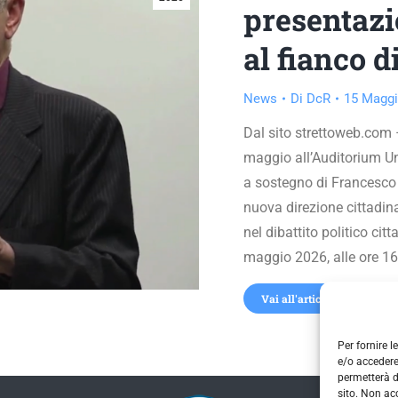
presentazio
al fianco 
News
Di
DcR
15 Maggi
Dal sito strettoweb.com –
maggio all’Auditorium Un
a sostegno di Francesco 
nuova direzione cittadin
nel dibattito politico c
maggio 2026, alle ore 16
Vai all'articolo
Per fornire 
e/o accedere
permetterà d
sito. Non ac