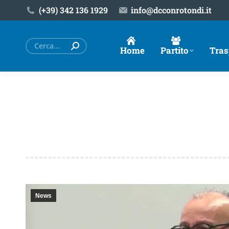
(+39) ‎342 136 1929
info@dcconrotondi.it
Cerca:
Home
Partito
Tras
News