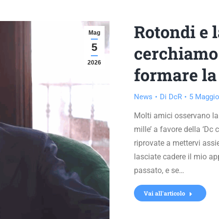
Rotondi e 
Mag
5
cerchiamo 
2026
formare la
News
Di
DcR
5 Maggio
Molti amici osservano la
mille’ a favore della ‘Dc 
riprovate a mettervi assi
lasciate cadere il mio ap
passato, e se…
Vai all'articolo