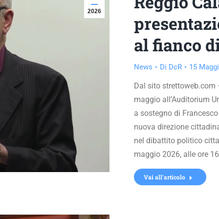
Reggio Cala
2026
presentazio
al fianco 
News
Di
DcR
15 Maggi
Dal sito strettoweb.com –
maggio all’Auditorium Un
a sostegno di Francesco 
nuova direzione cittadin
nel dibattito politico c
maggio 2026, alle ore 16
Vai all'articolo