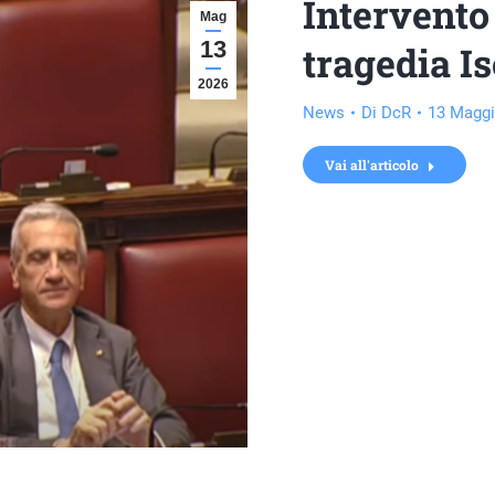
Intervento 
Mag
13
tragedia I
2026
News
Di
DcR
13 Maggi
Vai all'articolo