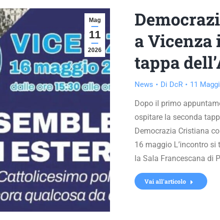
Democrazia
Mag
11
a Vicenza 
2026
tappa dell
News
Di
DcR
11 Maggi
Dopo il primo appuntame
ospitare la seconda tapp
Democrazia Cristiana co
16 maggio L’incontro si t
la Sala Francescana di 
Vai all'articolo