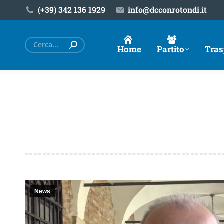
(+39) ‎342 136 1929
info@dcconrotondi.it
Cerca:
Home
Partito
Tras
News