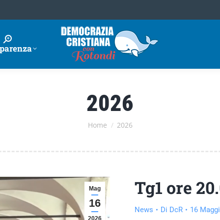
parenza
2026
Tu sei qui:
Home
2026
Tg1 ore 20.
Mag
16
News
Di
DcR
16 Maggi
2026