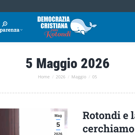
parenza
5 Maggio 2026
Tu sei qui:
Home
2026
Maggio
05
Rotondi e 
Mag
5
cerchiamo 
2026