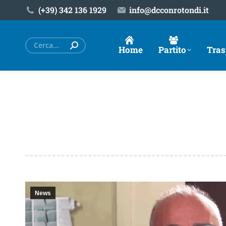
(+39) ‎342 136 1929
info@dcconrotondi.it
Cerca:
Home
Partito
Tras
News