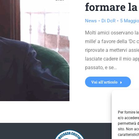
formare la
News
Di
DcR
5 Maggio
Molti amici osservano la
mille’ a favore della ‘Dc 
riprovate a mettervi assi
lasciate cadere il mio ap
passato, e se…
Vai all'articolo
Per fornire 
e/o accedere
permetterà d
sito. Non ac
caratteristic