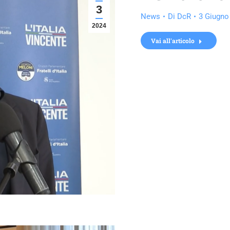
3
News
Di
DcR
3 Giugno
2024
Vai all'articolo