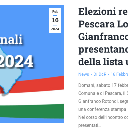
Elezioni r
Feb
16
Pescara Lo
2024
Gianfranco
presentan
della lista
News
Di
DcR
16 Febbr
Domani, sabato 17 febbra
Comunale di Pescara, il 
Gianfranco Rotondi, segr
una conferenza stampa in
Nel corso dell’incontro 
presentati…