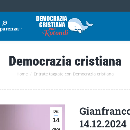
parenza
Democrazia cristiana
Tu sei qui:
Home
Entrate taggate con Democrazia cristiana
Gianfranco
Dic
14
14.12.2024
2024