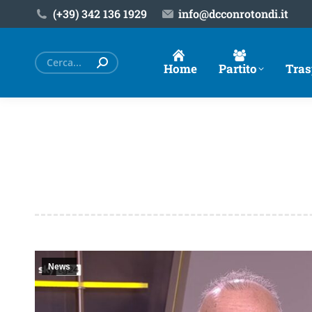
(+39) ‎342 136 1929
info@dcconrotondi.it
Cerca:
Home
Partito
Tras
News