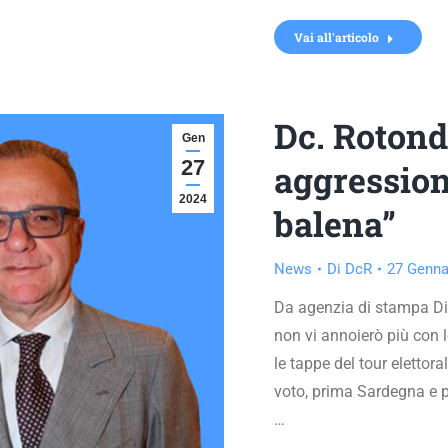
Vai all'articolo
Dc. Rotondi
Gen
27
aggressioni
2024
balena”
News
Di
DcR
27 Genna
Da agenzia di stampa Dir
non vi annoierò più con l
le tappe del tour elettor
voto, prima Sardegna e 
…