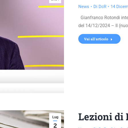
News
Di
DcR
14 Dicem
Gianfranco Rotondi inte
del 14/12/2024 – Il (nuo
Vai all'articolo
Lezioni di
Lug
2