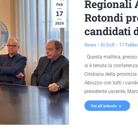
Regionali 
Feb
17
Rotondi p
2024
candidati 
News
Di
DcR
17 Febbr
Questa mattina, presso 
si è tenuta la conferenz
Cristiana della provincia
Abruzzo con tutti i candi
presidente uscente, Marc
Vai all'articolo