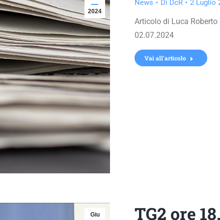
News
Di
DcR
2 Luglio
2024
Articolo di Luca Roberto 
02.07.2024
Vai all'articolo
TG2 ore 18
Giu