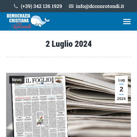
(+39) ‎342 136 1929
info@dcconrotondi.it
2 Luglio 2024
Tu sei qui:
News
Lug
2
2024