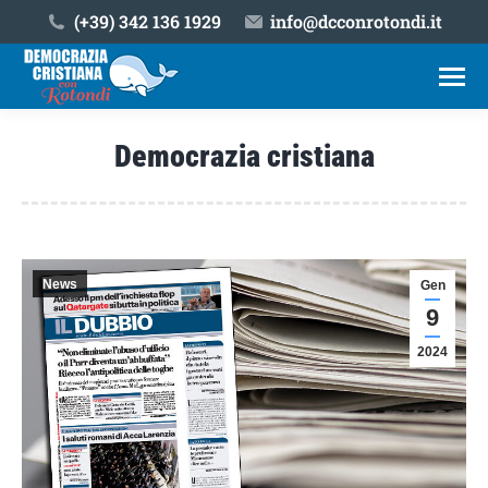
(+39) ‎342 136 1929
info@dcconrotondi.it
Democrazia cristiana
Tu sei qui:
News
Gen
9
2024