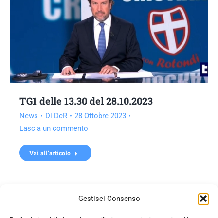
TG1 delle 13.30 del 28.10.2023
News
Di
DcR
28 Ottobre 2023
Lascia un commento
Vai all'articolo
Gestisci Consenso
←
1
2
3
4
5