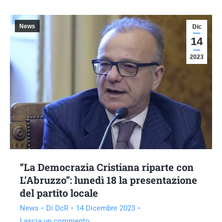
News
Dic
14
2023
“La Democrazia Cristiana riparte con
L’Abruzzo”: lunedì 18 la presentazione
del partito locale
News
Di
DcR
14 Dicembre 2023
Lascia un commento