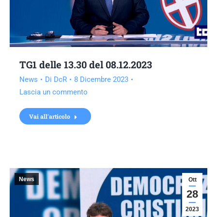
TG1 delle 13.30 del 08.12.2023
News
Di
DcR
8 Dicembre 2023
Lascia un commento
Vai all'articolo
News
Ott
28
2023