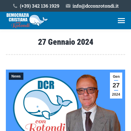
(+39) ‎342 136 1929
info@dcconrotondi.it
27 Gennaio 2024
Tu sei qui:
News
Gen
27
2024