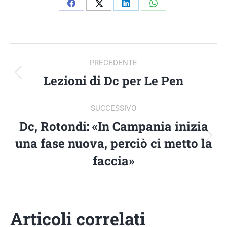
Condividi
Condividi
Condividi
Condividi
su
su
su
su
Facebook
X
LinkedIn
WhatsApp
NAVIGA
PRECEDENTE
TRA
Lezioni di Dc per Le Pen
Post
precedente:
I
SUCCESSIVO
Dc, Rotondi: «In Campania inizia
POST
una fase nuova, perciò ci metto la
Prossimo
post:
faccia»
Articoli correlati