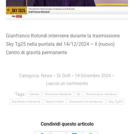
Gianfranco Rotondi interviene durante la trasmissione
Sky Tg25 nella puntata del 14/12/2024 – Il (nuovo)
Centro di gravità permanente
Categoria:
News
Di
DcR
14 Dicembre 2024
Lascia un commento
Tags:
Centro
Clemente Mastella
Dc
Democrazia cristiana
Gianfranco Rotondi
Marco Follini
Simonetta Sciandivasci
Sky Tg25
Condividi questo articolo