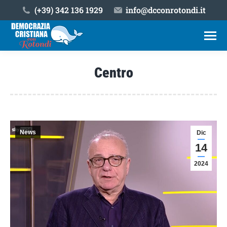
(+39) ‎342 136 1929
info@dcconrotondi.it
Centro
Tu sei qui:
News
Dic
14
2024