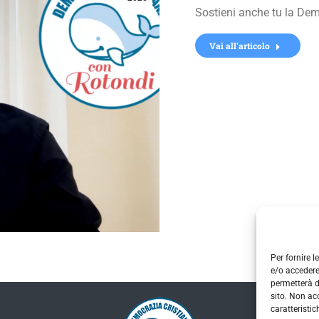
Sostieni anche tu la Dem
Vai all'articolo
Per fornire 
e/o accedere
permetterà d
sito. Non ac
caratteristic