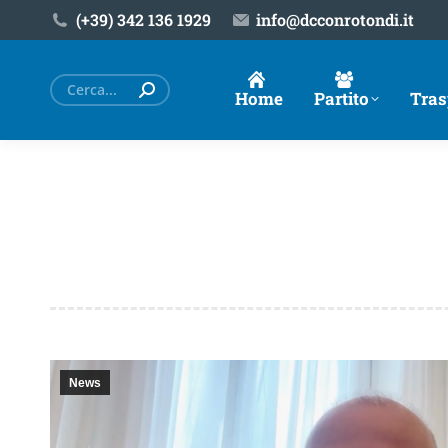
(+39) ‎342 136 1929
info@dcconrotondi.it
Cerca:
Home
Partito
Tras
News