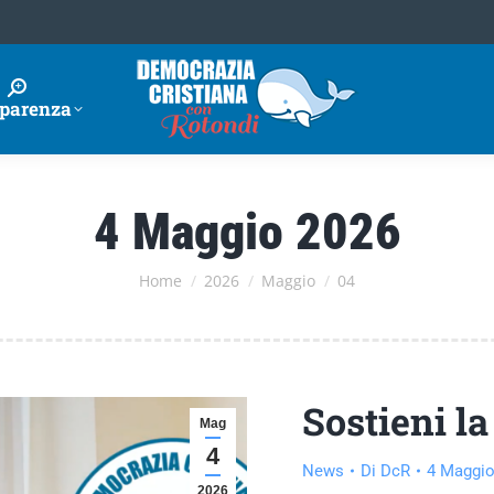
parenza
4 Maggio 2026
Tu sei qui:
Home
2026
Maggio
04
Sostieni la
Mag
4
News
Di
DcR
4 Maggio
2026