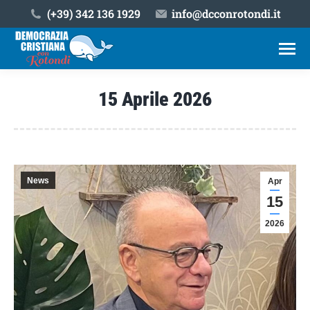
(+39) ‎342 136 1929
info@dcconrotondi.it
15 Aprile 2026
Tu sei qui:
News
Apr
15
2026