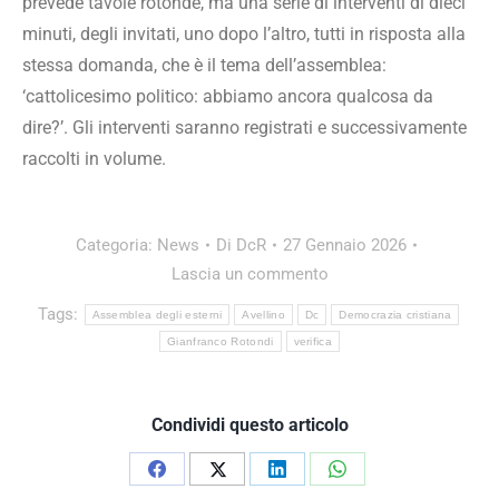
prevede tavole rotonde, ma una serie di interventi di dieci
minuti, degli invitati, uno dopo l’altro, tutti in risposta alla
stessa domanda, che è il tema dell’assemblea:
‘cattolicesimo politico: abbiamo ancora qualcosa da
dire?’. Gli interventi saranno registrati e successivamente
raccolti in volume.
Categoria:
News
Di
DcR
27 Gennaio 2026
Lascia un commento
Tags:
Assemblea degli esterni
Avellino
Dc
Democrazia cristiana
Gianfranco Rotondi
verifica
Condividi questo articolo
Condividi
Condividi
Condividi
Condividi