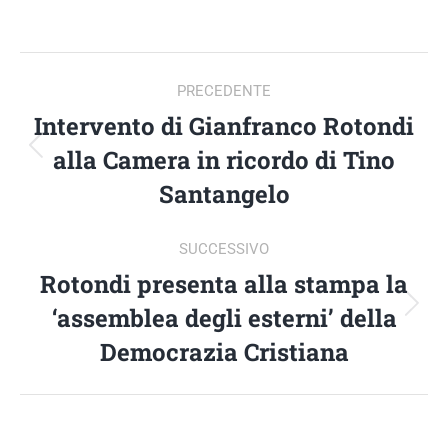
su
su
su
su
Facebook
X
LinkedIn
WhatsApp
NAVIGA
PRECEDENTE
TRA
Intervento di Gianfranco Rotondi
alla Camera in ricordo di Tino
Post
I
precedente:
Santangelo
POST
SUCCESSIVO
Rotondi presenta alla stampa la
‘assemblea degli esterni’ della
Prossimo
post:
Democrazia Cristiana