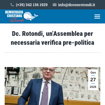
(+39) ‎342 136 1929
info@dcconrotondi.it
Dc. Rotondi, un’Assemblea per
necessaria verifica pre-politica
Tu sei qui:
News
Gen
27
2026