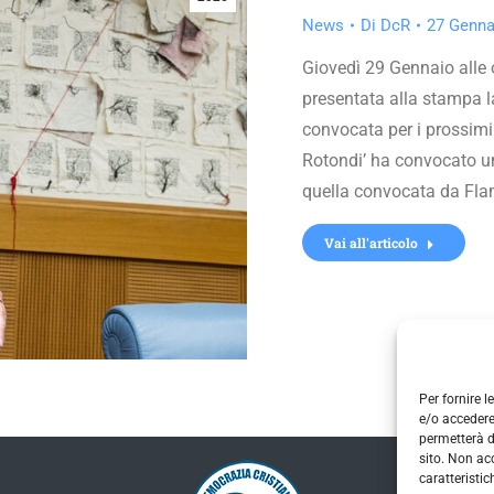
News
Di
DcR
27 Genna
Giovedì 29 Gennaio alle 
presentata alla stampa l
convocata per i prossimi
Rotondi’ ha convocato un
quella convocata da Fla
Vai all'articolo
Per fornire 
e/o accedere
permetterà d
sito. Non ac
caratteristic