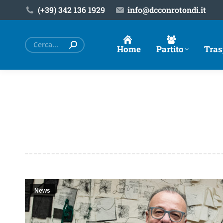
(+39) ‎342 136 1929
info@dcconrotondi.it
Cerca:
Home
Partito
Tras
News