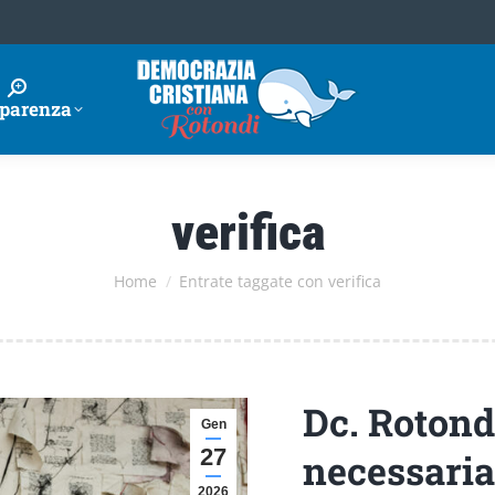
parenza
verifica
Tu sei qui:
Home
Entrate taggate con verifica
Dc. Rotond
Gen
27
necessaria 
2026