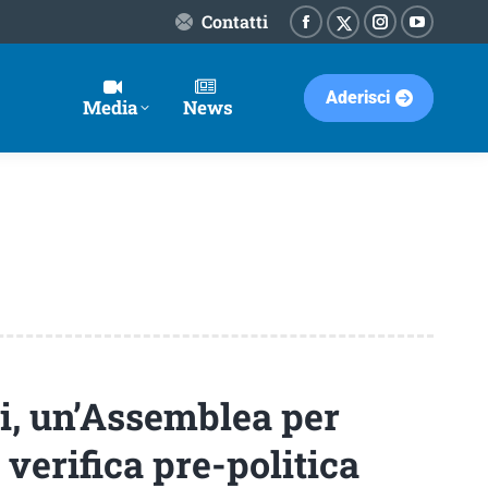
Contatti
Facebook
Instagram
YouTube
X-
page
page
page
Twitter
Aderisci
opens
opens
opens
page
Media
News
in
in
in
opens
new
new
new
in
window
window
window
new
window
i, un’Assemblea per
verifica pre-politica