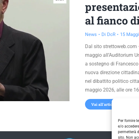
presentazio
al fianco 
News
Di
DcR
15 Maggi
Dal sito strettoweb.com –
maggio all’Auditorium Un
a sostegno di Francesco 
nuova direzione cittadin
nel dibattito politico c
maggio 2026, alle ore 16
Vai all'articolo
Per fornire 
e/o accedere
permetterà d
sito. Non ac