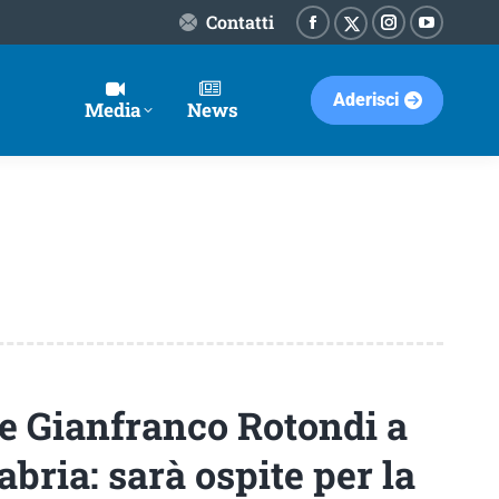
Contatti
Facebook
Instagram
YouTube
X-
page
page
page
Twitter
Aderisci
opens
opens
opens
page
Media
News
in
in
in
opens
new
new
new
in
window
window
window
new
window
e Gianfranco Rotondi a
bria: sarà ospite per la