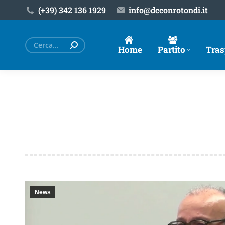
(+39) ‎342 136 1929
info@dcconrotondi.it
Cerca:
Home
Partito
Tras
News