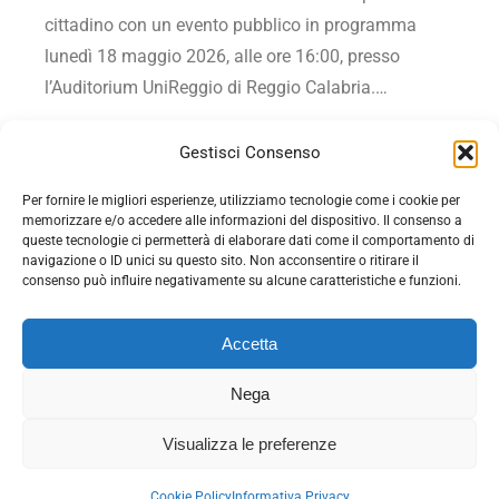
cittadino con un evento pubblico in programma
lunedì 18 maggio 2026, alle ore 16:00, presso
l’Auditorium UniReggio di Reggio Calabria.…
Vai all'articolo
Gestisci Consenso
Per fornire le migliori esperienze, utilizziamo tecnologie come i cookie per
memorizzare e/o accedere alle informazioni del dispositivo. Il consenso a
queste tecnologie ci permetterà di elaborare dati come il comportamento di
navigazione o ID unici su questo sito. Non acconsentire o ritirare il
consenso può influire negativamente su alcune caratteristiche e funzioni.
Accetta
Nega
© 2026 - Democrazia cristiana con Rotondi - C.F.
Visualizza le preferenze
92074930642. Tutti i diritti riservati. Powered by
EDB
-
Informativa privacy
-
Gestione cookie
Cookie Policy
Informativa Privacy