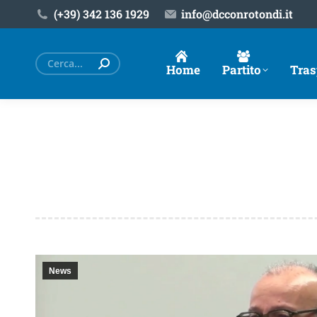
(+39) ‎342 136 1929
info@dcconrotondi.it
Cerca:
Home
Partito
Tras
News