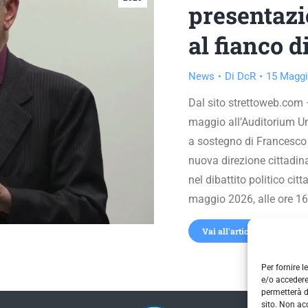
presentazio
al fianco 
News
Di
DcR
15 Maggi
Dal sito strettoweb.com –
maggio all’Auditorium Un
a sostegno di Francesco 
nuova direzione cittadin
nel dibattito politico c
maggio 2026, alle ore 16
Vai all'articolo
Per fornire 
e/o accedere
permetterà d
sito. Non ac