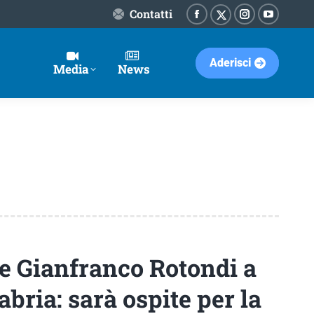
Contatti
Facebook
Instagram
YouTube
X-
page
page
page
Twitter
Aderisci
opens
opens
opens
page
Media
News
in
in
in
opens
new
new
new
in
window
window
window
new
window
e Gianfranco Rotondi a
bria: sarà ospite per la