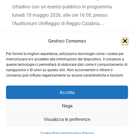
cittadino con un evento pubblico in programma
lunedì 18 maggio 2026, alle ore 16:00, presso
l’Auditorium UniReggio di Reggio Calabria.…
Vai all'articolo
Gestisci Consenso
Per fornire le migliori esperienze, utilizziamo tecnologie come i cookie per
memorizzare e/o accedere alle informazioni del dispositivo. Il consenso a
queste tecnologie ci permetterà di elaborare dati come il comportamento di
navigazione o ID unici su questo sito. Non acconsentire o ritirare il
consenso può influire negativamente su alcune caratteristiche e funzioni.
Accetta
Nega
© 2026 - Democrazia cristiana con Rotondi - C.F.
Visualizza le preferenze
92074930642. Tutti i diritti riservati. Powered by
EDB
-
Informativa privacy
-
Gestione cookie
Cookie Policy
Informativa Privacy