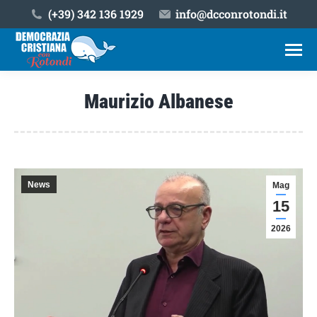
(+39) ‎342 136 1929
info@dcconrotondi.it
Maurizio Albanese
Tu sei qui:
News
Mag
15
2026