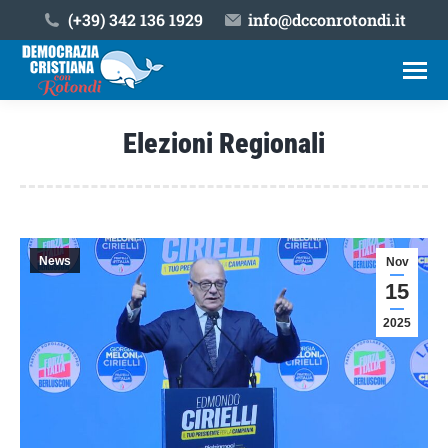
(+39) ‎342 136 1929
info@dcconrotondi.it
Elezioni Regionali
Tu sei qui:
News
Nov
15
2025