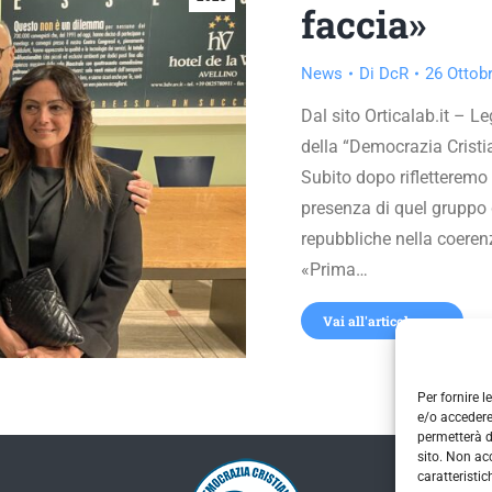
faccia»
News
Di
DcR
26 Ottob
Dal sito Orticalab.it – Le
della “Democrazia Cristia
Subito dopo rifletteremo
presenza di quel gruppo 
repubbliche nella coerenz
«Prima…
Vai all'articolo
Per fornire 
e/o accedere
permetterà d
sito. Non ac
caratteristic