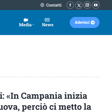
Contatti
Facebook
Instagram
YouTube
X-
page
page
page
Twitter
Aderisci
opens
opens
opens
page
Media
News
in
in
in
opens
new
new
new
in
window
window
window
new
window
i: «In Campania inizia
uova, perciò ci metto la