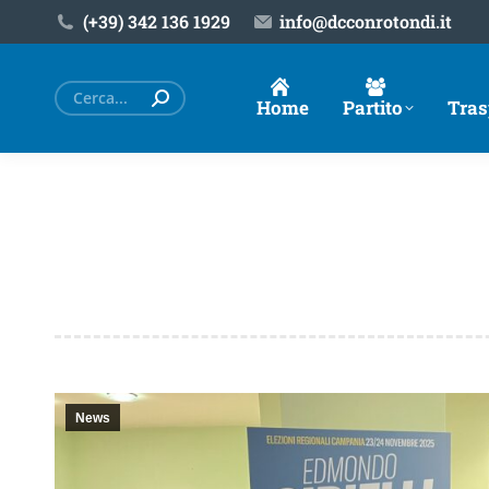
(+39) ‎342 136 1929
info@dcconrotondi.it
Cerca:
Home
Partito
Tras
News