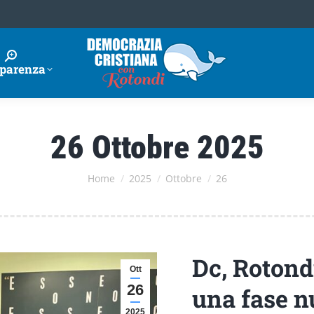
parenza
26 Ottobre 2025
Tu sei qui:
Home
2025
Ottobre
26
Dc, Rotond
Ott
26
una fase n
2025