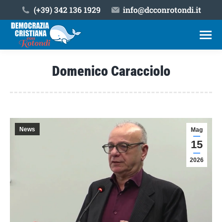
(+39) ‎342 136 1929
info@dcconrotondi.it
Domenico Caracciolo
Tu sei qui:
News
Mag
15
2026