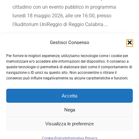
cittadino con un evento pubblico in programma
lunedì 18 maggio 2026, alle ore 16:00, presso
l’Auditorium UniReggio di Reggio Calabria.…
Vai all'articolo
Gestisci Consenso
Per fornire le migliori esperienze, utilizziamo tecnologie come i cookie per
memorizzare e/o accedere alle informazioni del dispositivo. Il consenso a
queste tecnologie ci permetterà di elaborare dati come il comportamento di
navigazione o ID unici su questo sito. Non acconsentire o ritirare il
consenso può influire negativamente su alcune caratteristiche e funzioni.
Accetta
Nega
© 2026 - Democrazia cristiana con Rotondi - C.F.
Visualizza le preferenze
92074930642. Tutti i diritti riservati. Powered by
EDB
-
Informativa privacy
-
Gestione cookie
Cookie Policy
Informativa Privacy