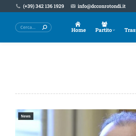
(+39) ‎342 136 1929
info@dcconrotondi.it
Cerca:
Home
Partito
Tras
News