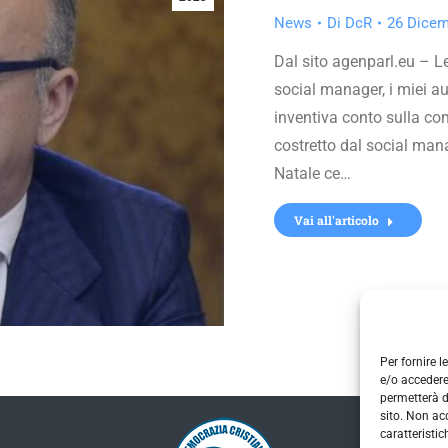
News
Di
DcR
26 Dicem
Dal sito agenparl.eu – Le
social manager, i miei au
inventiva conto sulla co
costretto dal social mana
Natale ce…
Vai all'articolo
Per fornire 
e/o accedere
permetterà d
sito. Non ac
caratteristic