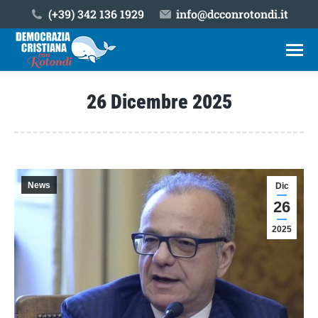
(+39) ‎342 136 1929
info@dcconrotondi.it
26 Dicembre 2025
Tu sei qui:
News
Dic
26
2025