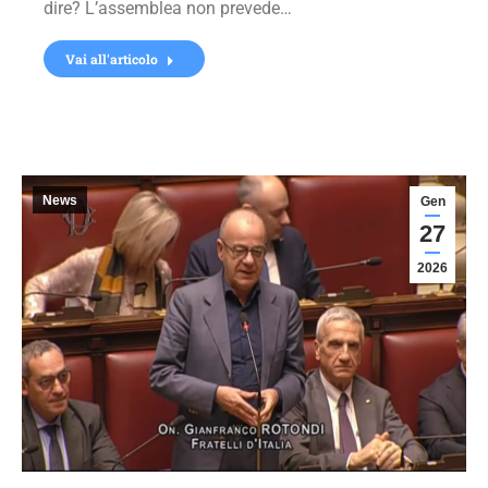
dire? L’assemblea non prevede…
Vai all'articolo
News
Gen
27
2026