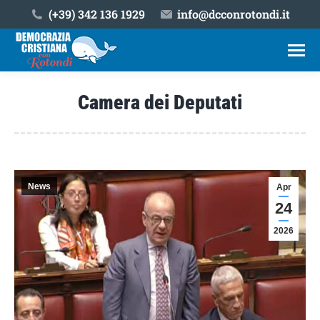
(+39) ‎342 136 1929
info@dcconrotondi.it
Camera dei Deputati
Tu sei qui:
News
Apr
24
2026