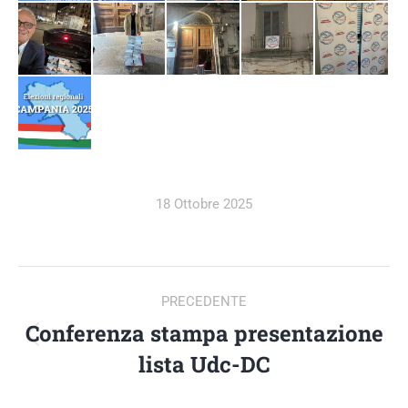
18 Ottobre 2025
ALBUM
PRECEDENTE
DI
Conferenza stampa presentazione
Album
lista Udc-DC
precedente:
NAVIGAZIONE