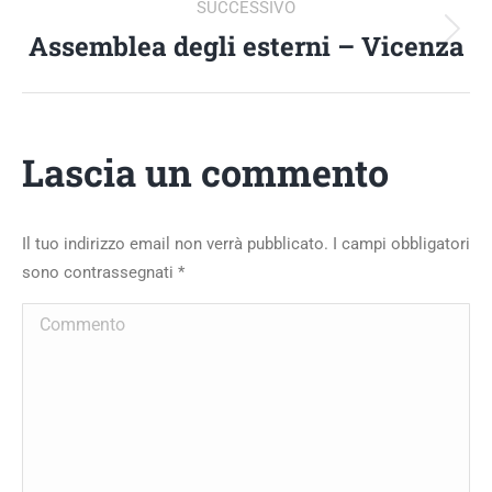
SUCCESSIVO
Assemblea degli esterni – Vicenza
Album
successivo:
Lascia un commento
Il tuo indirizzo email non verrà pubblicato. I campi obbligatori
sono contrassegnati
*
Commento