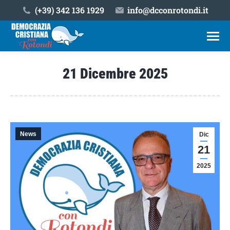
(+39) ‎342 136 1929
info@dcconrotondi.it
21 Dicembre 2025
Tu sei qui:
News
Dic
21
2025