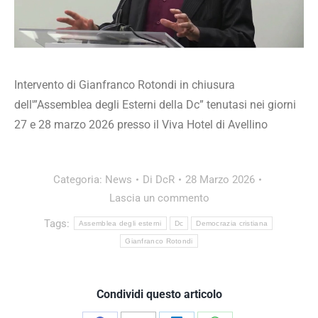
Intervento di Gianfranco Rotondi in chiusura
dell'”Assemblea degli Esterni della Dc” tenutasi nei giorni
27 e 28 marzo 2026 presso il Viva Hotel di Avellino
Categoria:
News
Di
DcR
28 Marzo 2026
Lascia un commento
Tags:
Assemblea degli esterni
Dc
Democrazia cristiana
Gianfranco Rotondi
Condividi questo articolo