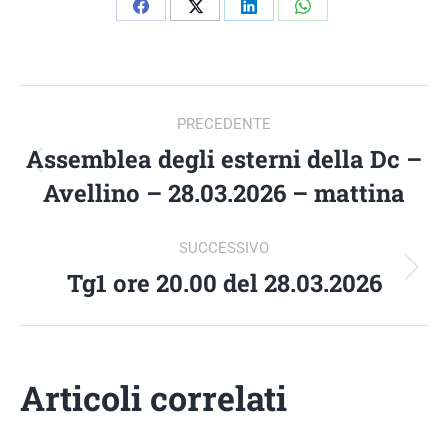
Condividi
Condividi
Condividi
Condividi
su
su
su
su
Facebook
X
LinkedIn
WhatsApp
NAVIGA
PRECEDENTE
TRA
Assemblea degli esterni della Dc –
Post
Avellino – 28.03.2026 – mattina
precedente:
I
SUCCESSIVO
POST
Tg1 ore 20.00 del 28.03.2026
Prossimo
post:
Articoli correlati