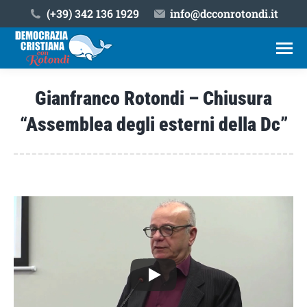
(+39) ‎342 136 1929
info@dcconrotondi.it
Gianfranco Rotondi – Chiusura
“Assemblea degli esterni della Dc”
Tu sei qui: