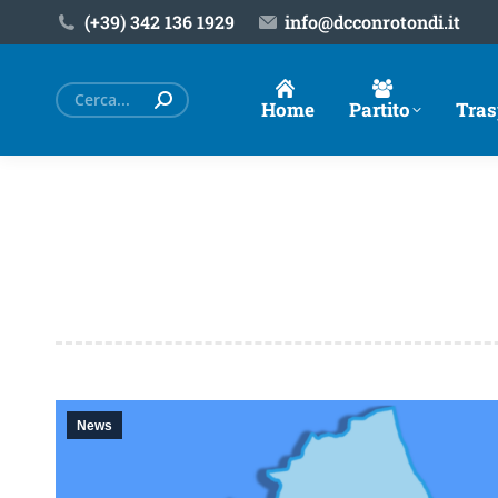
(+39) ‎342 136 1929
info@dcconrotondi.it
Cerca:
Home
Partito
Tras
News