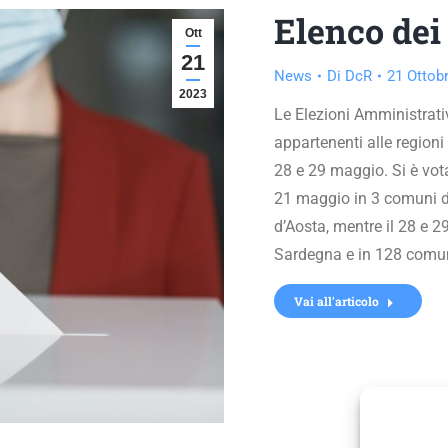
Elenco dei
Ott
21
News
Di
DcR
21 Ottob
2023
Le Elezioni Amministrati
appartenenti alle regioni 
28 e 29 maggio. Si è votat
21 maggio in 3 comuni de
d’Aosta, mentre il 28 e 2
Sardegna e in 128 comuni 
Vai all'articolo