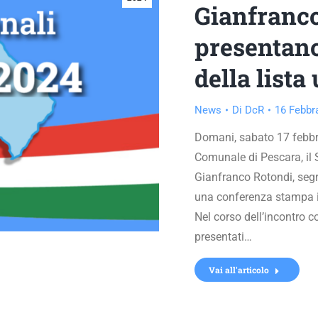
Gianfranco
presentan
della lista
News
Di
DcR
16 Febbr
Domani, sabato 17 febbra
Comunale di Pescara, il 
Gianfranco Rotondi, segr
una conferenza stampa in
Nel corso dell’incontro 
presentati…
Vai all'articolo