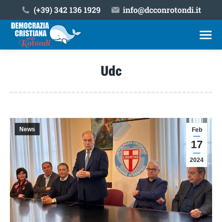
(+39) ‎342 136 1929
info@dcconrotondi.it
Udc
Tu sei qui:
News
Feb
17
2024