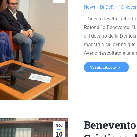
News
Di
DcR
10 Nove
Dal sito tvsette.net – Leg
Rotondi’ a Benevento. “La 
è il decano della Democr
maestri a cui debbo quel
Averlo riascoltato è una
Vai all'articolo
Benevento
Nov
10