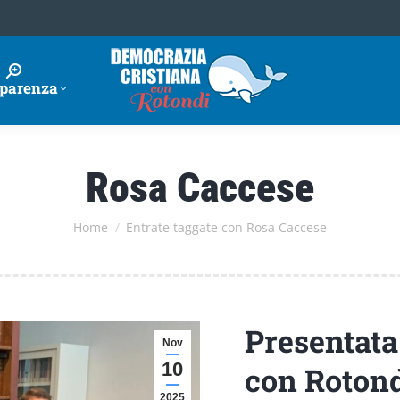
parenza
Rosa Caccese
Tu sei qui:
Home
Entrate taggate con Rosa Caccese
Presentata
Nov
10
con Roton
2025