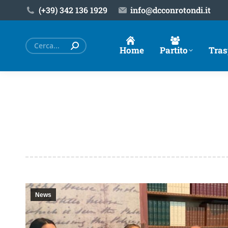
(+39) ‎342 136 1929
info@dcconrotondi.it
Cerca:
Home
Partito
Tras
News