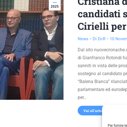
Cristiana d
2025
candidati 
Cirielli p
News
Di
DcR
10 Nove
Dal sito nuovecronache.c
di Gianfranco Rotondi ha
sanniti in vista delle pr
sostegno al candidato pr
“Balena Bianca” rilancia
parlamentare ed eurodepu
per…
Vai all'articolo
Per fornire 