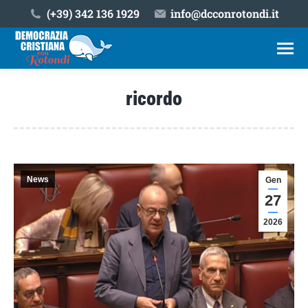
(+39) ‎342 136 1929
info@dcconrotondi.it
ricordo
Tu sei qui:
News
Gen
27
2026