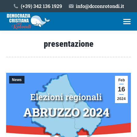
(+39) ‎342 136 1929
info@dcconrotondi.it
presentazione
Tu sei qui:
News
Feb
16
2024