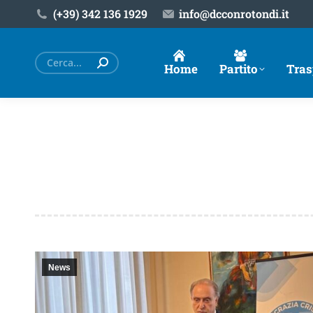
(+39) ‎342 136 1929
info@dcconrotondi.it
Cerca:
Home
Partito
Tras
News