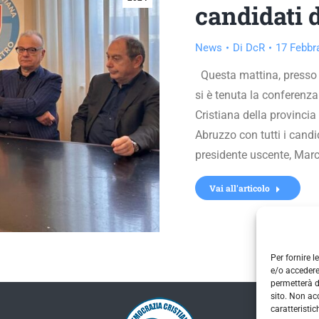
candidati 
News
Di
DcR
17 Febbr
Questa mattina, presso 
si è tenuta la conferenz
Cristiana della provincia
Abruzzo con tutti i candi
presidente uscente, Marc
Vai all'articolo
Per fornire 
e/o accedere
permetterà d
sito. Non ac
caratteristic