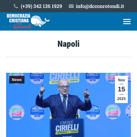
(+39) ‎342 136 1929
info@dcconrotondi.it
Napoli
Tu sei qui:
News
Nov
15
2025