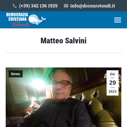
(+39) ‎342 136 1929
info@dcconrotondi.it
Matteo Salvini
Tu sei qui:
News
Dic
29
2023