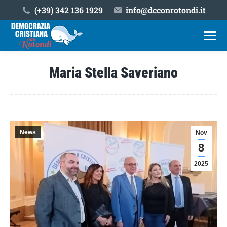
(+39) ‎342 136 1929
info@dcconrotondi.it
Maria Stella Saveriano
Tu sei qui:
News
Nov
8
2025