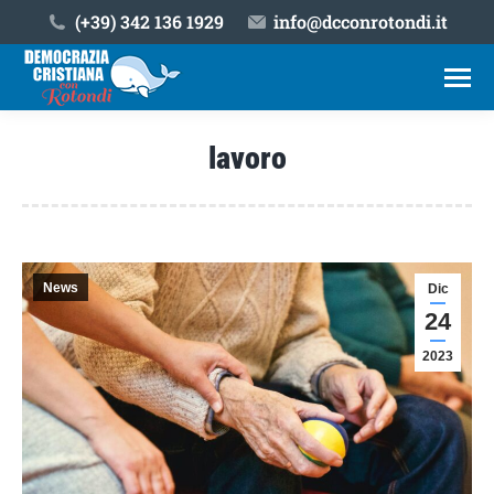
(+39) ‎342 136 1929
info@dcconrotondi.it
lavoro
Tu sei qui:
News
Dic
24
2023