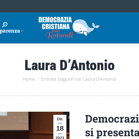
parenza
Laura D’Antonio
Tu sei qui:
Home
Entrate taggate con Laura D’Antonio
Democrazia
Dic
18
si presenta
2023