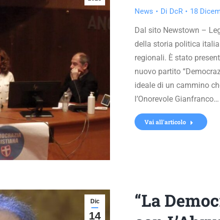
News
Di
DcR
18 Dicem
Dal sito Newstown – Legg
della storia politica ital
regionali. È stato presen
nuovo partito “Democraz
ideale di un cammino che
l’Onorevole Gianfranco…
Vai all'articolo
“La Democr
Dic
14