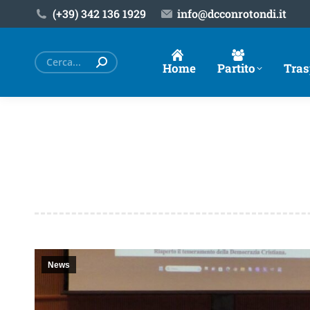
(+39) ‎342 136 1929
info@dcconrotondi.it
Cerca:
Home
Partito
Tras
News