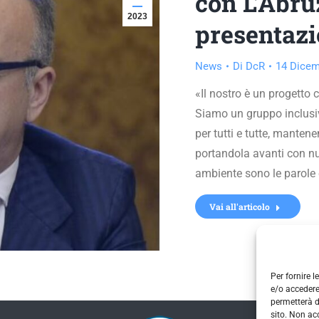
con L’Abruz
2023
presentazi
News
Di
DcR
14 Dicem
«Il nostro è un progetto 
Siamo un gruppo inclusiv
per tutti e tutte, manten
portandola avanti con nuov
ambiente sono le parole
Vai all'articolo
Per fornire 
e/o accedere
permetterà d
sito. Non ac