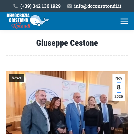
(+39) ‎342 136 1929
info@dcconrotondi.it
Giuseppe Cestone
Tu sei qui:
News
Nov
8
2025