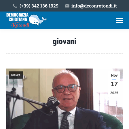
(+39) ‎342 136 1929
info@dcconrotondi.it
giovani
Tu sei qui:
News
Nov
17
2025