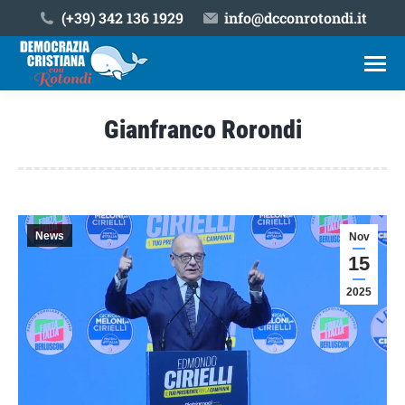
(+39) ‎342 136 1929
info@dcconrotondi.it
Gianfranco Rorondi
Tu sei qui:
News
Nov
15
2025