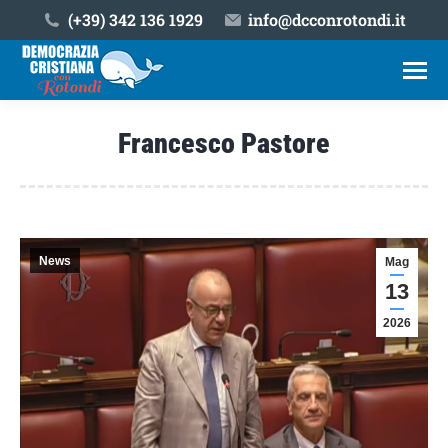
(+39) ‎342 136 1929
info@dcconrotondi.it
Francesco Pastore
Tu sei qui:
News
Mag
13
2026