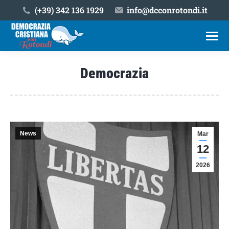
(+39) ‎342 136 1929
info@dcconrotondi.it
Democrazia
Tu sei qui:
News
Mar
12
2026