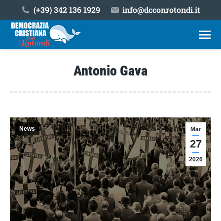
(+39) ‎342 136 1929
info@dcconrotondi.it
Antonio Gava
Tu sei qui:
News
Mar
27
2026