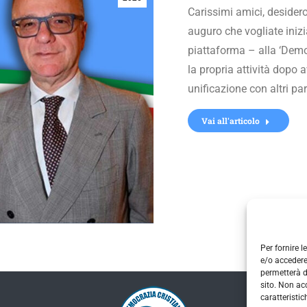
Carissimi amici, desidero
auguro che vogliate inizi
piattaforma – alla ‘Democ
la propria attività dopo 
unificazione con altri pa
Vai all'articolo
Per fornire 
e/o accedere
permetterà d
sito. Non ac
caratteristic