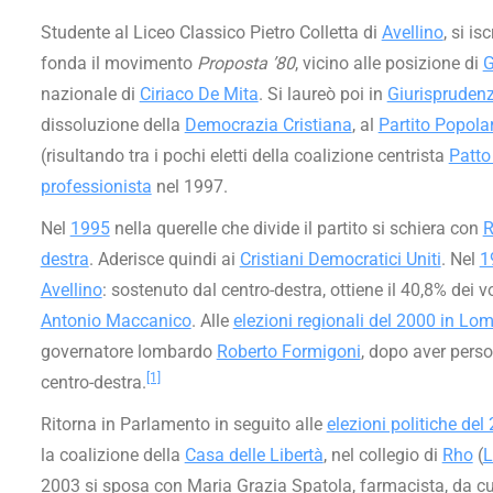
Studente al Liceo Classico Pietro Colletta di
Avellino
, si i
fonda il movimento
Proposta ’80
, vicino alle posizione di
G
nazionale di
Ciriaco De Mita
. Si laureò poi in
Giurispruden
dissoluzione della
Democrazia Cristiana
, al
Partito Popolar
(risultando tra i pochi eletti della coalizione centrista
Patto 
professionista
nel 1997.
Nel
1995
nella querelle che divide il partito si schiera con
R
destra
. Aderisce quindi ai
Cristiani Democratici Uniti
. Nel
1
Avellino
: sostenuto dal centro-destra, ottiene il 40,8% dei v
Antonio Maccanico
. Alle
elezioni regionali del 2000 in Lo
governatore lombardo
Roberto Formigoni
, dopo aver perso
[1]
centro-destra.
Ritorna in Parlamento in seguito alle
elezioni politiche del
la coalizione della
Casa delle Libertà
, nel collegio di
Rho
(
L
2003 si sposa con Maria Grazia Spatola, farmacista, da cui 