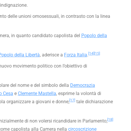
indignazione.
nto delle unioni omosessuali, in contrasto con la linea
amera, in quanto candidato capolista del
Popolo della
[14]
[15]
Popolo della Libertà
, aderisce a
Forza Italia
.
 nuovo movimento politico con l’obiettivo di
tolare del nome e del simbolo della
Democrazia
o Cesa
e
Clemente Mastella
, esprime la volontà di
[17]
la organizzare a giovani e donne;
tale dichiarazione
[18]
izialmente di non volersi ricandidare in Parlamento;
ome capolista alla Camera nella
circoscrizione