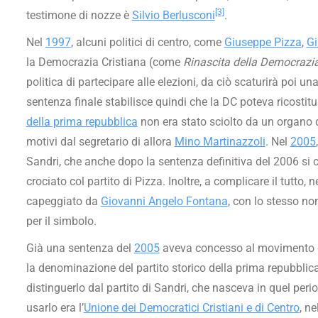
[3]
testimone di nozze è
Silvio Berlusconi
.
Nel
1997
, alcuni politici di centro, come
Giuseppe Pizza
,
Gi
la Democrazia Cristiana (come
Rinascita della Democrazia
politica di partecipare alle elezioni, da ciò scaturirà poi un
sentenza finale stabilisce quindi che la DC poteva ricostitu
della prima repubblica
non era stato sciolto da un organo d
motivi dal segretario di allora
Mino Martinazzoli
. Nel
2005
Sandri, che anche dopo la sentenza definitiva del 2006 si
crociato col partito di Pizza. Inoltre, a complicare il tutto, n
capeggiato da
Giovanni Angelo Fontana
, con lo stesso no
per il simbolo.
Già una sentenza del
2005
aveva concesso al movimento di
la denominazione del partito storico della prima repubblic
distinguerlo dal partito di Sandri, che nasceva in quel period
usarlo era l’
Unione dei Democratici Cristiani e di Centro
, ne