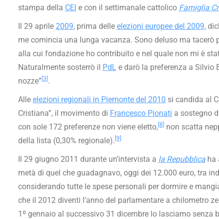
stampa della
CEI
e con il settimanale cattolico
Famiglia Cr
Il 29 aprile
2009
, prima delle
elezioni europee del 2009
, di
me comincia una lunga vacanza. Sono deluso ma tacerò per
alla cui fondazione ho contribuito e nel quale non mi è st
Naturalmente sosterrò il
PdL
e darò la preferenza a Silvio
[3]
nozze”
.
Alle
elezioni regionali in Piemonte del 2010
si candida al C
Cristiana”, il movimento di
Francesco Pionati
a sostegno d
[8]
con sole 172 preferenze non viene eletto,
non scatta neppu
[9]
della lista (0,30% regionale).
Il 29 giugno 2011 durante un’intervista a
la Repubblica
ha 
metà di quel che guadagnavo, oggi dei 12.000 euro, tra in
considerando tutte le spese personali per dormire e man
che il 2012 diventi l’anno del parlamentare a chilometro ze
1º gennaio al successivo 31 dicembre lo lasciamo senza bu