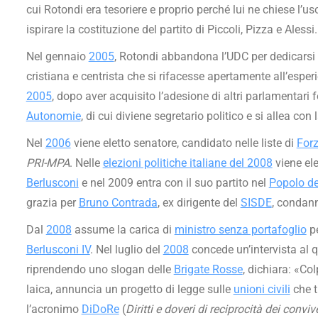
cui Rotondi era tesoriere e proprio perché lui ne chiese l’us
ispirare la costituzione del partito di Piccoli, Pizza e Alessi.
Nel gennaio
2005
, Rotondi abbandona l’UDC per dedicarsi a
cristiana e centrista che si rifacesse apertamente all’esper
2005
, dopo aver acquisito l’adesione di altri parlamentari 
Autonomie
, di cui diviene segretario politico e si allea co
Nel
2006
viene eletto senatore, candidato nelle liste di
Forz
PRI-MPA
. Nelle
elezioni politiche italiane del 2008
viene ele
Berlusconi
e nel 2009 entra con il suo partito nel
Popolo de
grazia per
Bruno Contrada
, ex dirigente del
SISDE
, condan
Dal
2008
assume la carica di
ministro senza portafoglio
pe
Berlusconi IV
. Nel luglio del
2008
concede un’intervista al 
riprendendo uno slogan delle
Brigate Rosse
, dichiara: «Co
laica, annuncia un progetto di legge sulle
unioni civili
che tu
l’acronimo
DiDoRe
(
Diritti e doveri di reciprocità dei conviv