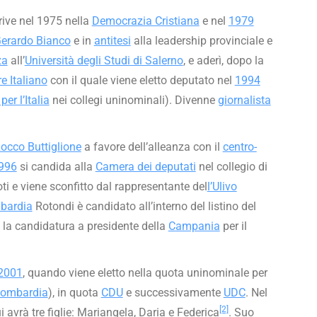
scrive nel 1975 nella
Democrazia Cristiana
e nel
1979
erardo Bianco
e in
antitesi
alla leadership provinciale e
za
all’
Università degli Studi di Salerno
, e aderì, dopo la
e Italiano
con il quale viene eletto deputato nel
1994
per l’Italia
nei collegi uninominali). Divenne
giornalista
occo Buttiglione
a favore dell’alleanza con il
centro-
996
si candida alla
Camera dei deputati
nel collegio di
oti e viene sconfitto dal rappresentante del
l’Ulivo
mbardia
Rotondi è candidato all’interno del listino del
 la candidatura a presidente della
Campania
per il
 2001
, quando viene eletto nella quota uninominale per
ombardia
), in quota
CDU
e successivamente
UDC
. Nel
[2]
avrà tre figlie: Mariangela, Daria e Federica
. Suo