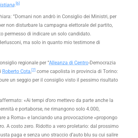
[6]
istiana
.
chiara: “Domani non andrò in Consiglio dei Ministri, per
 non disturbare la campagna elettorale del partito,
ato permesso di indicare un solo candidato.
 Berlusconi, ma solo in quanto mio testimone di
onsiglio regionale per “
Alleanza di Centro
-Democrazia
[7]
i
Roberto Cota
,
come capolista in provincia di Torino:
re un seggio per il consiglio visto il pessimo risultato
affermato: «Ai tempi d’oro mettevo da parte anche la
dennità e portaborse, ne rimangono solo 4.000,
giare a Roma» e lanciando una provocazione «propongo
ro. A costo zero. Ridotto a vero proletario: dal prossimo
sta paga e senza uno straccio d’auto blu su cui salire