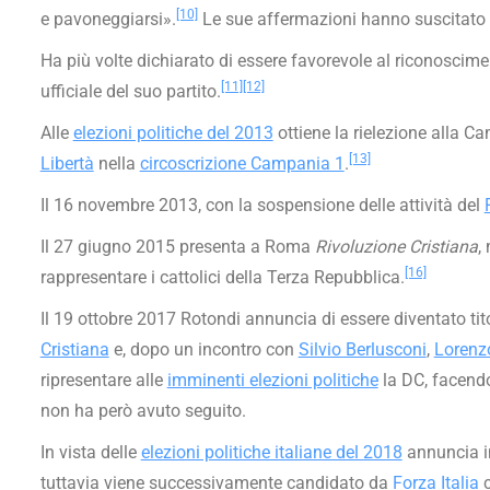
[10]
e pavoneggiarsi».
Le sue affermazioni hanno suscitato 
Ha più volte dichiarato di essere favorevole al riconoscime
[11]
[12]
ufficiale del suo partito.
Alle
elezioni politiche del 2013
ottiene la rielezione alla C
[13]
Libertà
nella
circoscrizione Campania 1
.
Il 16 novembre 2013, con la sospensione delle attività del
Il 27 giugno 2015 presenta a Roma
Rivoluzione Cristiana
,
[16]
rappresentare i cattolici della Terza Repubblica.
Il 19 ottobre 2017 Rotondi annuncia di essere diventato ti
Cristiana
e, dopo un incontro con
Silvio Berlusconi
,
Lorenz
ripresentare alle
imminenti elezioni politiche
la DC, facendo
non ha però avuto seguito.
In vista delle
elezioni politiche italiane del 2018
annuncia in
tuttavia viene successivamente candidato da
Forza Italia
c