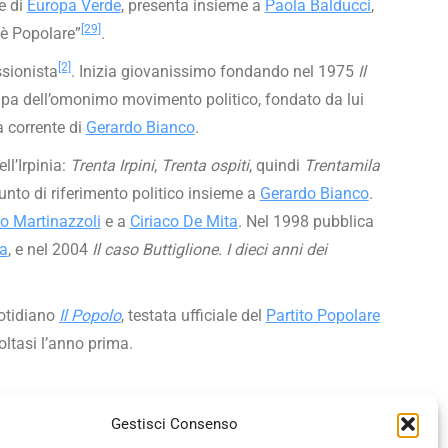
e di
Europa Verde
, presenta insieme a
Paola Balducci
,
[29]
è Popolare”
.
[2]
ssionista
. Inizia giovanissimo fondando nel 1975
Il
mpa dell’omonimo movimento politico, fondato da lui
a corrente di
Gerardo Bianco
.
ll’Irpinia:
Trenta Irpini
,
Trenta ospiti
, quindi
Trentamila
unto di riferimento politico insieme a
Gerardo Bianco
.
o Martinazzoli
e a
Ciriaco De Mita
. Nel 1998 pubblica
a
, e nel 2004
Il caso Buttiglione. I dieci anni dei
uotidiano
Il Popolo
, testata ufficiale del
Partito Popolare
oltasi l’anno prima.
Gestisci Consenso