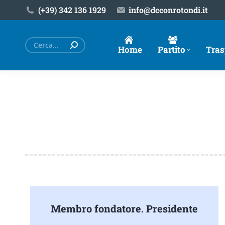
(+39) ‎342 136 1929
info@dcconrotondi.it
Cerca:
Home
Partito
Tras
Membro fondatore. Presidente