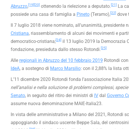
[19]
[20]
[21]
Abruzzo
,
ottenendo la rielezione a deputato.
La can
[22]
possiede una casa di famiglia a
Pineto
(Teramo),
dove t
Il 7 luglio 2018 viene nominato, all’unanimità, presidente
Cristiana
, riassemblamento di alcuni dei movimenti e partiti
[24]
democratico-cristiana;
il 13 luglio 2019 la Democrazia C
[25]
fondazione, presieduta dallo stesso Rotondi.
Alle
regionali in Abruzzo del 10 febbraio 2019
Rotondi con 
IdeA
, a sostegno di
Marco Marsilio
: con il 2,88% la lista o
L’11 dicembre 2020 Rotondi fonda l’associazione Italia 2
nell’analisi e nella soluzione di problemi complessi, speci
Senato
, in seguito del ritiro dei ministri di
IV
dal
Governo Co
assume nuova denominazione MAIE-Italia23.
In vista delle amministrative a Milano del 2021, Rotondi sce
appoggiando il sindaco uscente Beppe Sala, del centrosinis