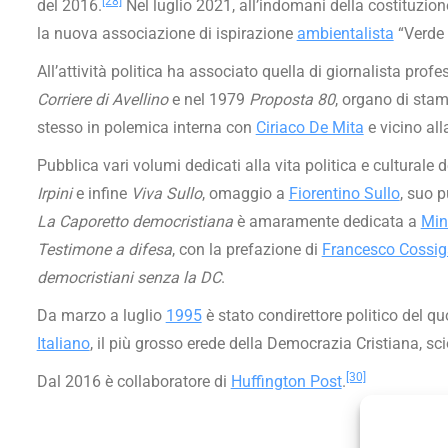
[28]
del 2016.
Nel luglio 2021, all’indomani della costituzion
la nuova associazione di ispirazione
ambientalista
“Verde 
All’attività politica ha associato quella di giornalista profe
Corriere di Avellino
e nel 1979
Proposta 80
, organo di sta
stesso in polemica interna con
Ciriaco De Mita
e vicino all
Pubblica vari volumi dedicati alla vita politica e culturale de
Irpini
e infine
Viva Sullo
, omaggio a
Fiorentino Sullo
, suo p
La Caporetto democristiana
è amaramente dedicata a
Min
Testimone a difesa
, con la prefazione di
Francesco Cossig
democristiani senza la DC
.
Da marzo a luglio
1995
è stato condirettore politico del q
Italiano
, il più grosso erede della Democrazia Cristiana, sci
[30]
Dal 2016 è collaboratore di
Huffington Post
.