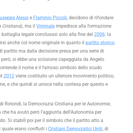
useppe Alessi
e
Flaminio Piccoli
, decidono di rifondare
 Cristiana
), ma il
Viminale
impedisce alla formazione
a battaglia legale conclusasi solo alla fine del
2006
: la
irsi anche col nome originale in quanto il
partito storico
i partito ma dalla decisione presa per una serie di
, però, si ebbe una scissione capeggiata da Angelo
 contende il nome e il famoso simbolo dello scudo
el
2012
viene costituito un ulteriore movimento politico,
me, e che quindi si unisce nella contesa per questo e
 Rotondi, la Democrazia Cristiana per le Autonomie,
a che ha avuto però l’aggiunta dell’Autonomia per
o. Si stabilì poi per il simbolo che il partito atto a
l quale erano confluiti i
Cristiani Democratici Uniti
, di