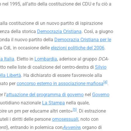
o nel 1995, all’atto della costituzione dei CDU e fu ciò a
lla costituzione di un nuovo partito di ispirazione
ienza della storica
Democrazia Cristiana
. Così, a giugno
fonda il nuovo partito della
Democrazia Cristiana per le
n la CdL in occasione delle
elezioni politiche del 2006
.
a Italia
. Eletto in
Lombardia
, aderisce al gruppo
DCA-
tto nelle liste di coalizione del centro-destra di
Silvio
lla Libertà
. Ha dichiarato di essere favorevole alla
[4]
nato per
concorso esterno in associazione mafiosa
.
r l’
attuazione del programma di governo
nel
Governo
quotidiano nazionale
La Stampa
nella quale,
[5]
lpire un pm per educarne altri cento»
. Di estrazione
teli i diritti delle persone
omosessuali
, noto con
enti
), entrando in polemica con
Avvenire
, organo di