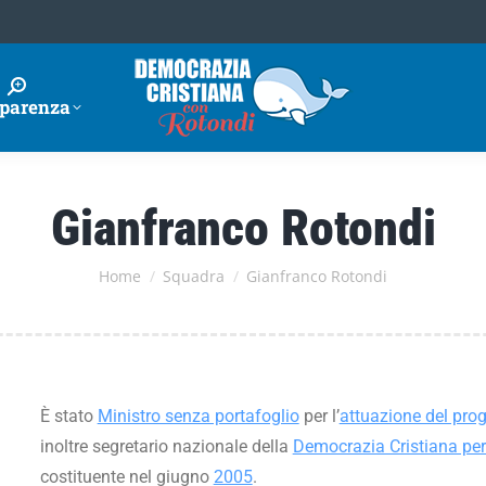
parenza
Gianfranco Rotondi
Tu sei qui:
Home
Squadra
Gianfranco Rotondi
È stato
Ministro senza portafoglio
per l’
attuazione del pr
inoltre segretario nazionale della
Democrazia Cristiana pe
costituente nel giugno
2005
.