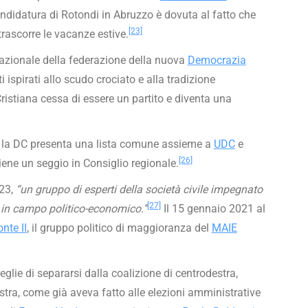
didatura di Rotondi in Abruzzo è dovuta al fatto che
[23]
rascorre le vacanze estive.
 nazionale della federazione della nuova
Democrazia
 ispirati allo scudo crociato e alla tradizione
ristiana cessa di essere un partito e diventa una
la DC presenta una lista comune assieme a
UDC
e
[26]
ttiene un seggio in Consiglio regionale.
023,
“un gruppo di esperti della società civile impegnato
[27]
e in campo politico-economico.”
Il 15 gennaio 2021 al
nte II
, il gruppo politico di maggioranza del
MAIE
glie di separarsi dalla coalizione di centrodestra,
tra, come già aveva fatto alle elezioni amministrative