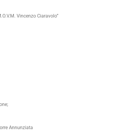
M.O.V.M. Vincenzo Ciaravolo”
one;
Torre Annunziata