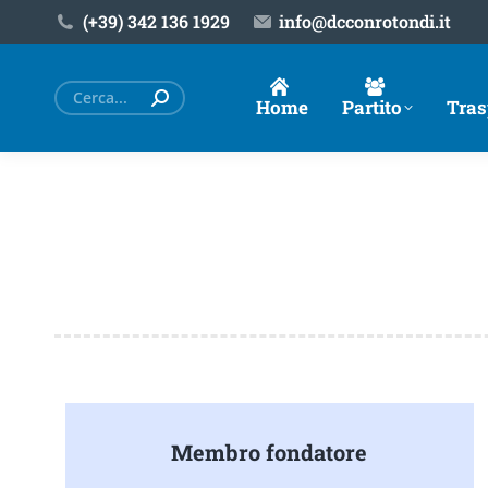
(+39) ‎342 136 1929
info@dcconrotondi.it
Cerca:
Home
Partito
Tras
Membro fondatore