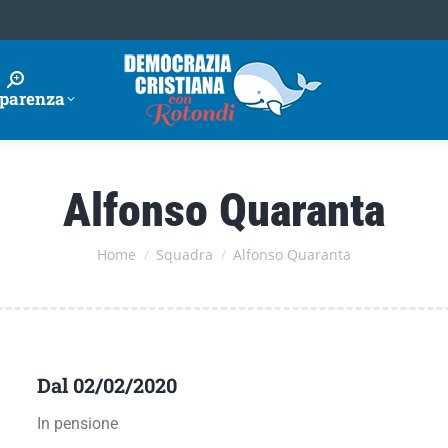
parenza
Alfonso Quaranta
Tu sei qui:
Home
Squadra
Alfonso Quaranta
Dal 02/02/2020
In pensione